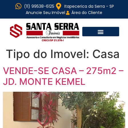
(11) 99538-6125
Itapecerica da Serra - SP
Anuncie Seu Imóvel
Área do Cliente
Tipo do Imovel:
Casa
VENDE-SE CASA – 275m2 –
JD. MONTE KEMEL