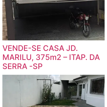
VENDE-SE CASA JD.
MARILU, 375m2 – ITAP. DA
SERRA -SP