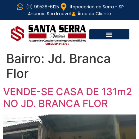
(11) 99538-6125
Itapecerica da Serra - SP
Anuncie Seu Imóvel
Área do Cliente
Bairro:
Jd. Branca
Flor
VENDE-SE CASA DE 131m2
NO JD. BRANCA FLOR