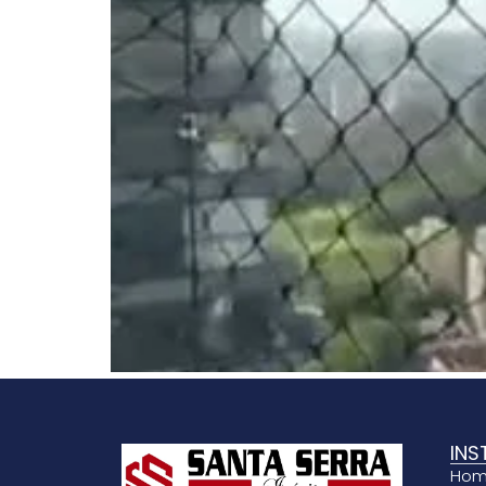
INS
Ho