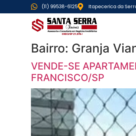
(11) 99538-6125
Itapecerica da Serr
Bairro:
Granja Via
VENDE-SE APARTAME
FRANCISCO/SP